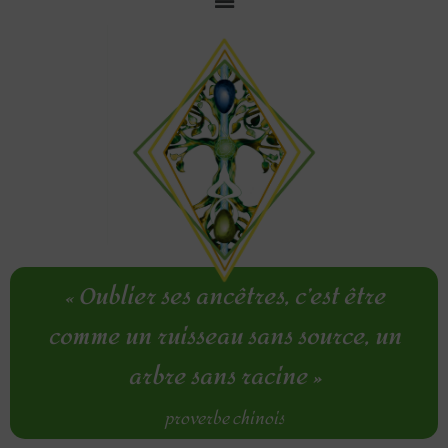
Aller
au
contenu
«
Oublier ses ancêtres, c’est être
comme un ruisseau sans source, un
arbre sans racine »
proverbe chinois